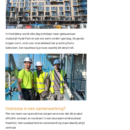
In Hoofddorp wordt elke dag zichtbaar meer gebouwd aan
stadswijk Hyde Park en ook ons werk vordert gestaag. De gevels
krijgen vorm, stuk voor stuk bekleed met prachtig Duits
kalksteen. Een nauwkeurig proces waarbij elk detail telt.
Interesse in een samenwerking?
Met ons team van specialisten zorgen we ervoor dat elk project
efficiënt verloopt en resulteert in een duurzaam eindresultaat.
Kwaliteit, betrouwbaarheid en samenwerking staan daarbij altijd
centraal.