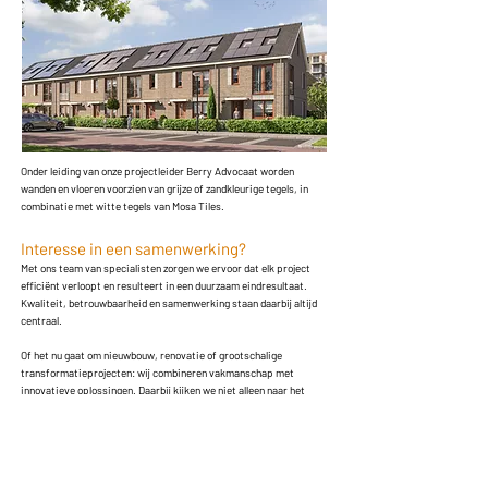
Onder leiding van onze projectleider Berry Advocaat worden
wanden en vloeren voorzien van grijze of zandkleurige tegels, in
combinatie met witte tegels van Mosa Tiles.
Interesse in een samenwerking?
Met ons team van specialisten zorgen we ervoor dat elk project
efficiënt verloopt en resulteert in een duurzaam eindresultaat.
Kwaliteit, betrouwbaarheid en samenwerking staan daarbij altijd
centraal.
Of het nu gaat om nieuwbouw, renovatie of grootschalige
transformatieprojecten: wij combineren vakmanschap met
innovatieve oplossingen. Daarbij kijken we niet alleen naar het
eindresultaat, maar ook naar het proces ernaartoe. Helder,
overzichtelijk en afgestemd op uw wensen.
Neem contact met ons op en ontdek wat wij voor uw project
kunnen betekenen.