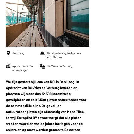
Den Haag
Gevelbekleding, badkamers
en toiletten
Appartementen
De Vries en Verburg
en woningen
We zijn gestart bij Laan van NOI in Den Haag! In
opdracht van De Vries en Verburg leveren en
plaatsen wij meer dan 12.500 keramische
gevelplaten en zo’n 1.500 platen natuursteen voor
de commerciële plint. De gevel- en
natuursteenplaten zijn afkomstig van Mosa Tiles,
terwijl Europlint BV ervoor zorgt dat alle platen
worden voorzien van de juiste boringen voor de
ankers en op maat worden gemaakt. De eerste