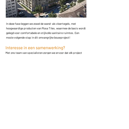
In deze fase leggen we zowel de wand- als vloertegels, met
hoogwaardige producten van Mosa Tiles, waarmee de basis wordt
gelegd voor comfortabele en stijlvolle sanitaire ruimtes. Een
mooie volgende stap in dit omvangrijke bouwproject!
Interesse in een samenwerking?
Met ons team van specialisten zorgen we ervoor dat elk project
efficiënt verloopt en resulteert in een duurzaam eindresultaat.
Kwaliteit, betrouwbaarheid en samenwerking staan daarbij altijd
centraal.
Of het nu gaat om nieuwbouw, renovatie of grootschalige
transformatieprojecten: wij combineren vakmanschap met
innovatieve oplossingen. Daarbij kijken we niet alleen naar het
eindresultaat, maar ook naar het proces ernaartoe. Helder,
overzichtelijk en afgestemd op uw wensen.
Neem contact met ons op en ontdek wat wij voor uw project
kunnen betekenen.
Naar contact