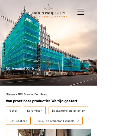
NOI Avenue | Den Haag
Nieuws
/ NOI Avenue, Den Haag
Van proef naar productie: We zijn gestart!
Gevel
Keramisch
Badkamers en toiletten
Natuursteen
Bekijk dit artikel op LinkedIn