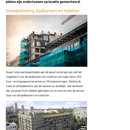
platen zijn ondertussen op locatie gemonteerd.
Gevelbekleding, badkamers en toiletten
Naast onze werkzaamheden aan de gevel verzorgen wij ook het
tegelwerk voor de badkamers en toiletten van maar liefst 205
huur- en koopappartementen en 16 koopwoningen. Dankzij de
twee proefbadkamers zijn de wensen nu duidelijk, wat betekent
dat we groen licht hebben gekregen om te starten met de eerste
fase van de badkamers en toiletten.