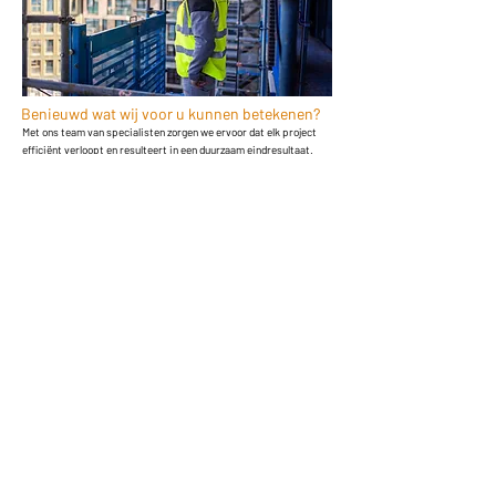
Benieuwd wat wij voor u kunnen betekenen?
Met ons team van specialisten zorgen we ervoor dat elk project
efficiënt verloopt en resulteert in een duurzaam eindresultaat.
Kwaliteit, betrouwbaarheid en samenwerking staan daarbij altijd
centraal.
Of het nu gaat om nieuwbouw, renovatie of grootschalige
transformatieprojecten: wij combineren vakmanschap met
innovatieve oplossingen. Daarbij kijken we niet alleen naar het
eindresultaat, maar ook naar het proces ernaartoe. Helder,
overzichtelijk en afgestemd op uw wensen.
Neem contact met ons op en ontdek wat wij voor uw project
kunnen betekenen.
Naar contact
Ga direct naar
Nieuws
Projecten