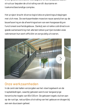
structuur bepalen de uitstraling van dit duurzame en
toekomstbestendige complex.
Het project bracht diverse logistieke en planningsuitdagingen
met zich mee. De werkzaamheden moesten nauw aansluiten op de
bouwfasering en de afwerkingseisen van een hoogwaardig en
functioneel overheidsgebouw. Dankzij een strakke coördinatie en
goede samenwerking met alle betrokken partijen konden onze
vakmensen hun werk efficiënt en zorgvuldig uitvoeren.
Onze werkzaamheden
In de centrale hallen verzorgden we het vloertegelwerk en de
trapbekledingen, waarbij gekozen werd voor langwerpige
keramische tegels van 60x120cm De gekozen tegels sluiten aan
op de rustige, natuurlijke uitstraling van het gebouw en dragen bij
aan een duurzaam geheel.