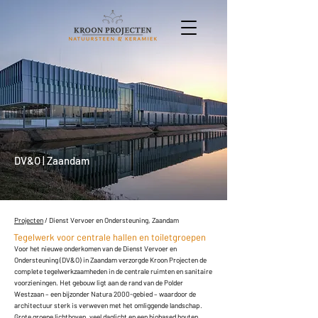
DV&O | Zaandam
Projecten
/ Dienst Vervoer en Ondersteuning, Zaandam
Tegelwerk voor centrale hallen en toiletgroepen
Voor het nieuwe onderkomen van de Dienst Vervoer en
Ondersteuning (DV&O) in Zaandam verzorgde Kroon Projecten de
complete tegelwerkzaamheden in de centrale ruimten en sanitaire
voorzieningen. Het gebouw ligt aan de rand van de Polder
Westzaan – een bijzonder Natura 2000-gebied – waardoor de
architectuur sterk is verweven met het omliggende landschap.
Grote groene lichthoven, veel daglicht en een biobased houten