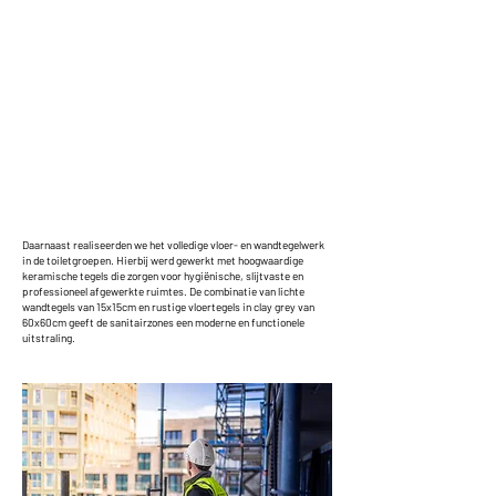
Daarnaast realiseerden we het volledige vloer- en wandtegelwerk
in de toiletgroepen. Hierbij werd gewerkt met hoogwaardige
keramische tegels die zorgen voor hygiënische, slijtvaste en
professioneel afgewerkte ruimtes. De combinatie van lichte
wandtegels van 15x15cm en rustige vloertegels in clay grey van
60x60cm geeft de sanitairzones een moderne en functionele
uitstraling.